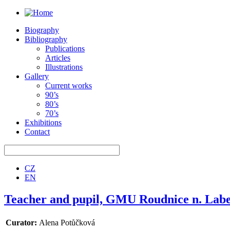
Biography
Bibliography
Publications
Articles
Illustrations
Gallery
Current works
90’s
80’s
70’s
Exhibitions
Contact
CZ
EN
Teacher and pupil, GMU Roudnice n. Lab
Curator:
Alena Potůčková