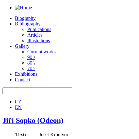
Biography
Bibliography
Publications
Articles
Illustrations
Gallery
Current works
90’s
80’s
70’s
Exhibitions
Contact
CZ
EN
Jiří Sopko (Odeon)
Text:
Josef Kroutvor