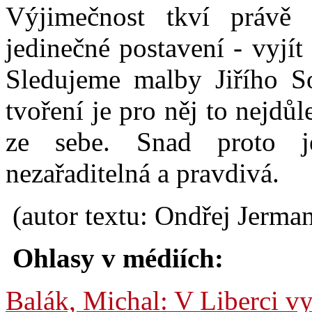
Výjimečnost tkví právě
jedinečné postavení - vyjít
Sledujeme malby Jiřího S
tvoření je pro něj to nejdů
ze sebe. Snad proto je
nezařaditelná a pravdivá.
(autor textu: Ondřej Jerma
Ohlasy v médiích:
Balák, Michal: V Liberci v