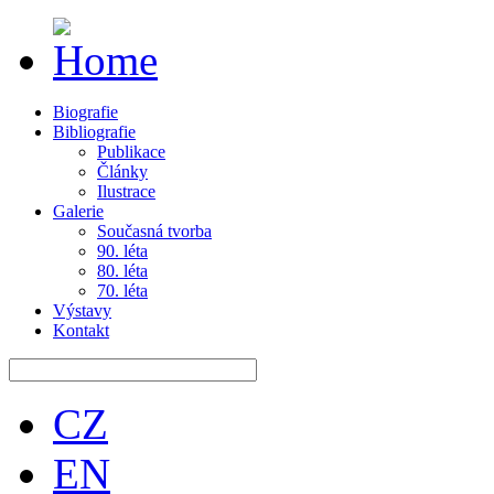
Biografie
Bibliografie
Publikace
Články
Ilustrace
Galerie
Současná tvorba
90. léta
80. léta
70. léta
Výstavy
Kontakt
CZ
EN