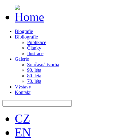
Biografie
Bibliografie
Publikace
Články
Ilustrace
Galerie
Současná tvorba
90. léta
80. léta
70. léta
Výstavy
Kontakt
CZ
EN