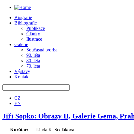
Biografie
Bibliografie
Publikace
Články
Ilustrace
Galerie
Současná tvorba
90. léta
80. léta
70. léta
Výstavy
Kontakt
CZ
EN
Jiří Sopko: Obrazy II, Galerie Gema, Prah
Kurátor:
Linda K. Sedláková