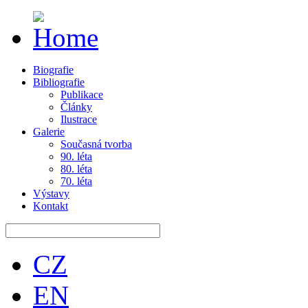
Biografie
Bibliografie
Publikace
Články
Ilustrace
Galerie
Současná tvorba
90. léta
80. léta
70. léta
Výstavy
Kontakt
CZ
EN