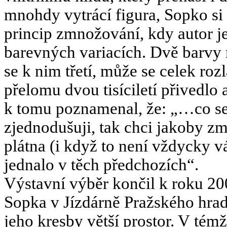
mnohdy vytrácí figura, Sopko si 
princip zmnožování, kdy autor je
barevných variacích. Dvě barvy m
se k nim třetí, může se celek roz
přelomu dvou tisíciletí přivedlo
k tomu poznamenal, že: „…co se
zjednodušuji, tak chci jakoby zm
plátna (i když to není vždycky v
jednalo v těch předchozích“.
Výstavní výběr končil k roku 200
Sopka v Jízdárně Pražského hrad
jeho kresby větší prostor. V tém