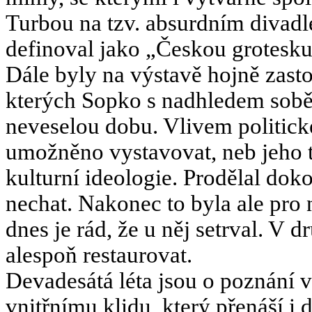
Turbou na tzv. absurdním divadle
definoval jako „Českou grotesku
Dále byly na výstavě hojně zast
kterých Sopko s nadhledem sobě
neveselou dobu. Vlivem politic
umožněno vystavovat, neb jeho t
kulturní ideologie. Prodělal dok
nechat. Nakonec to byla ale pro n
dnes je rád, že u něj setrval. V
alespoň restaurovat.
Devadesátá léta jsou o poznání v
vnitřnímu klidu, který přenáší i