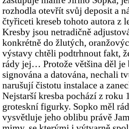
rozhodla otevřít svůj deposit a 
čtyřiceti kreseb tohoto autora z 
Kresby jsou netradičně adjustov
konkrétně do žlutých, oranžových
výstavy chtěli podtrhnout fakt, 
rády jej… Protože většina děl je
signována a datována, nechali tv
narušují čistotu instalace a zan
Nejstarší kresba pochází z roku
groteskní figurky. Sopko měl rád
vysvětluje jeho oblibu právě Ja
mimy, se kterými i výtvarně spo