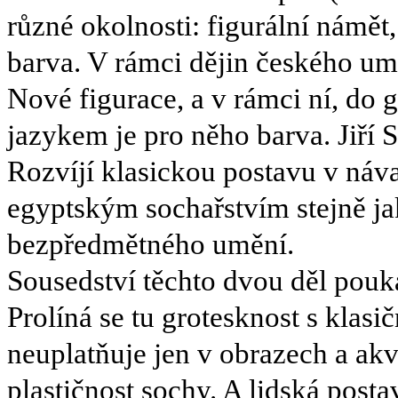
různé okolnosti: figurální námět
barva. V rámci dějin českého um
Nové figurace, a v rámci ní, do
jazykem je pro něho barva. Jiří 
Rozvíjí klasickou postavu v náva
egyptským sochařstvím stejně j
bezpředmětného umění.
Sousedství těchto dvou děl pou
Prolíná se tu grotesknost s klasič
neuplatňuje jen v obrazech a akva
plastičnost sochy. A lidská posta