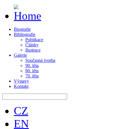
Biografie
Bibliografie
Publikace
Články
Ilustrace
Galerie
Současná tvorba
90. léta
80. léta
70. léta
Výstavy
Kontakt
CZ
EN