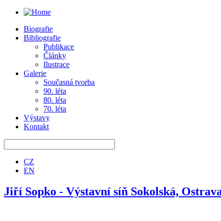
Biografie
Bibliografie
Publikace
Články
Ilustrace
Galerie
Současná tvorba
90. léta
80. léta
70. léta
Výstavy
Kontakt
CZ
EN
Jiří Sopko - Výstavní síň Sokolská, Ostrav