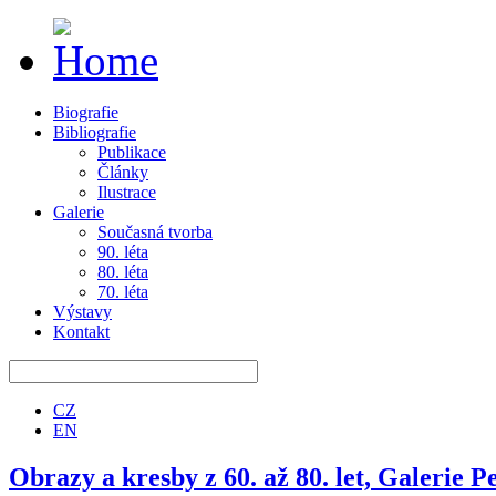
Biografie
Bibliografie
Publikace
Články
Ilustrace
Galerie
Současná tvorba
90. léta
80. léta
70. léta
Výstavy
Kontakt
CZ
EN
Obrazy a kresby z 60. až 80. let, Galerie 