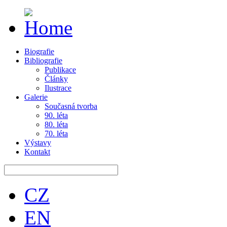
Biografie
Bibliografie
Publikace
Články
Ilustrace
Galerie
Současná tvorba
90. léta
80. léta
70. léta
Výstavy
Kontakt
CZ
EN